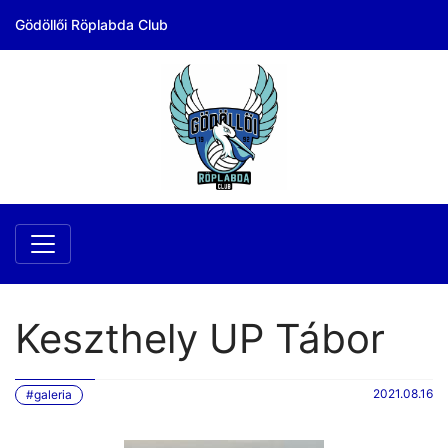
Gödöllői Röplabda Club
Keszthely UP Tábor
2021.08.16
#galeria