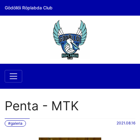
Gödöllői Röplabda Club
Penta - MTK
2021.08.16
#galeria