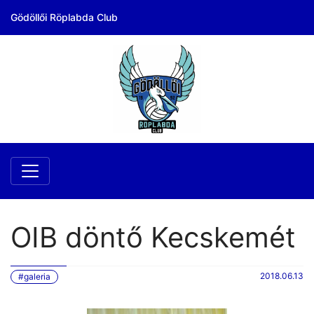
Gödöllői Röplabda Club
OIB döntő Kecskemét
2018.06.13
#galeria