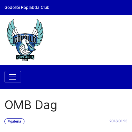
Gödöllői Röplabda Club
OMB Dag
2018.01.23
#galeria