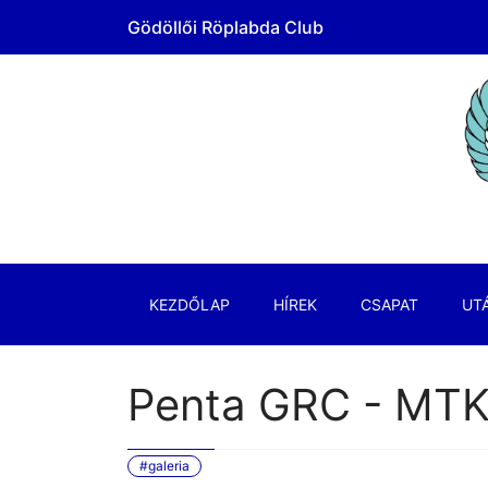
Gödöllői Röplabda Club
KEZDŐLAP
HÍREK
CSAPAT
UT
Penta GRC - MT
#galeria