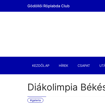
Gödöllői Röplabda Club
KEZDŐLAP
HÍREK
CSAPAT
UT
Diákolimpia Béké
#galeria