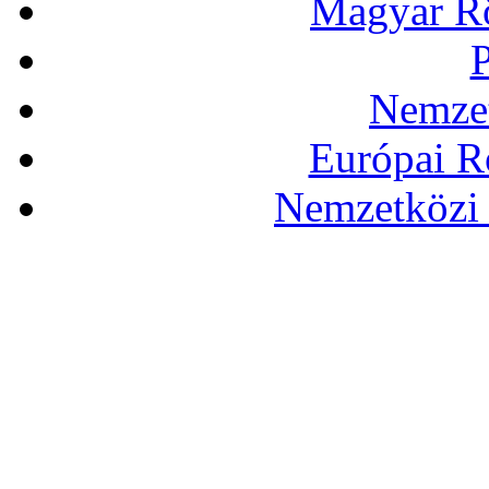
Magyar Rö
P
Nemzet
Európai R
Nemzetközi 