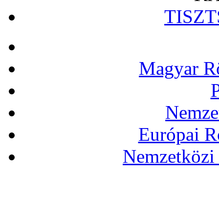
TISZ
Magyar Rö
P
Nemzet
Európai R
Nemzetközi 