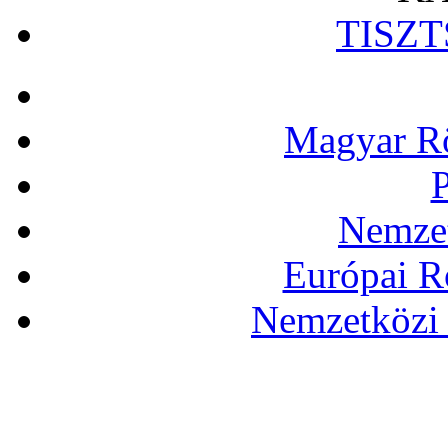
TISZ
Magyar Rö
P
Nemzet
Európai R
Nemzetközi 