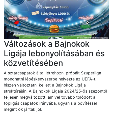
Változások a Bajnokok
Ligája lebonyolításában és
közvetítésében
A sztárcsapatok által létrehozni próbált Szuperliga
mondhatni lépéskényszerbe helyezte az UEFA-t,
hiszen változtatni kellett a Bajnokok Ligája
struktúráján. A Bajnokok Ligája 2024/25-ös szezontól
teljesen megváltozott, amivel tovább tolódott a
topligás csapatok irányába, ugyanis a bővítéssel
megint ők jártak jól.