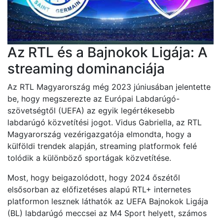
Az RTL és a Bajnokok Ligája: A
streaming dominanciája
Az RTL Magyarország még 2023 júniusában jelentette
be, hogy megszerezte az Európai Labdarúgó-
szövetségtől (UEFA) az egyik legértékesebb
labdarúgó közvetítési jogot. Vidus Gabriella, az RTL
Magyarország vezérigazgatója elmondta, hogy a
külföldi trendek alapján, streaming platformok felé
tolódik a különböző sportágak közvetítése.
Most, hogy beigazolódott, hogy 2024 őszétől
elsősorban az előfizetéses alapú RTL+ internetes
platformon lesznek láthatók az UEFA Bajnokok Ligája
(BL) labdarúgó meccsei az M4 Sport helyett, számos