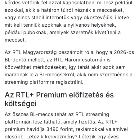
kérdés vetődik fel azzal kapcsolatban, mi lesz például
azokkal, akik a határon túlról néznék a meccseket,
vagy nincs stabil internetük vagy okostévéjük, illetve
mit kell tenniük azoknak a nyilvános helyeknek,
például puboknak, amelyek szeretnék kivetíteni a
meccset.
Az RTL Magyarország beszámolt róla, hogy a 2026-os
BL-döntő mellett, az RTL Három csatornán is
közvetíthet mérkőzéseket, így tehát akár azok sem
maradnak le a BL-meccsekről, akik nem szeretnének a
streaming platformra regisztrálni.
Az RTL+ Premium előfizetés és
költségei
Az összes BL-meccs tehát az RTL streaming
platformján lesz látható, amely fizetős. Az RTL+
prémium havidíja 3490 forint, reklámokkal valamivel
olcsóbb. Létezik kedvezmény? Létezik egy éves