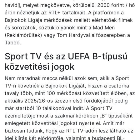
havidíj, melyet megkövetve, körülbelül 2000 forint / hó
áron nézhetjük az RTL+ tartalmait. A platformon a
Bajnokok Ligája mérkőzések mellett elérhetőek filmek
és sorozatok, köztük olyanok mint a Mad Men
(Reklámőrültek) vagy Tom Hardyval a főszerepben a
Taboo.
Sport TV és az UEFA B-típusú
közvetítési jogok
Nem maradnak meccs nélkül azok sem, akik a Sport
TV-n követnék a Bajnokok Ligáját, hiszen a csatorna
tavaly több, mint 100 mérkőzést közvetített élőben, az
aktuális 2025/26-os szezon első fordulójából pedig
már startból 10 találkozóval indít. A Sport TV
üzemeltetője most a szakmai körökben „B” típusúként
emlegetett közvetítési jogokat nyerte el. Amit már
biztosan tudunk, hogy az RTL TV-adón lesz látható az
idei kiírás két elődöntője, valamint a budapesti BL-