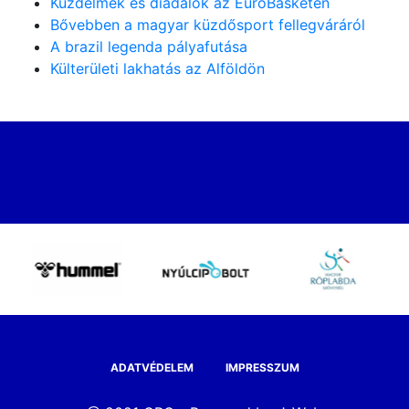
Küzdelmek és diadalok az EuroBasketen
Bővebben a magyar küzdősport fellegváráról
A brazil legenda pályafutása
Külterületi lakhatás az Alföldön
ADATVÉDELEM
IMPRESSZUM