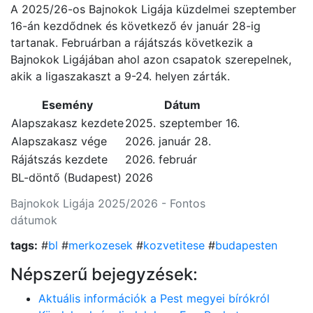
A 2025/26-os Bajnokok Ligája küzdelmei szeptember
16-án kezdődnek és következő év január 28-ig
tartanak. Februárban a rájátszás következik a
Bajnokok Ligájában ahol azon csapatok szerepelnek,
akik a ligaszakaszt a 9-24. helyen zárták.
Esemény
Dátum
Alapszakasz kezdete
2025. szeptember 16.
Alapszakasz vége
2026. január 28.
Rájátszás kezdete
2026. február
BL-döntő (Budapest)
2026
Bajnokok Ligája 2025/2026 - Fontos
dátumok
tags:
#
bl
#
merkozesek
#
kozvetitese
#
budapesten
Népszerű bejegyzések:
Aktuális információk a Pest megyei bírókról