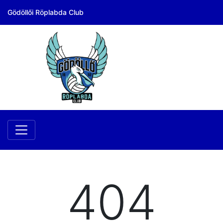
Gödöllői Röplabda Club
404