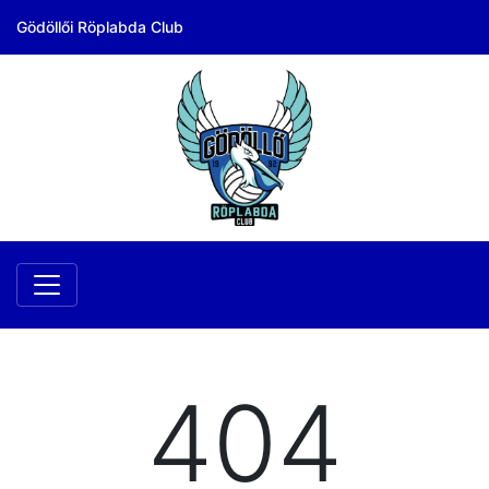
Gödöllői Röplabda Club
404