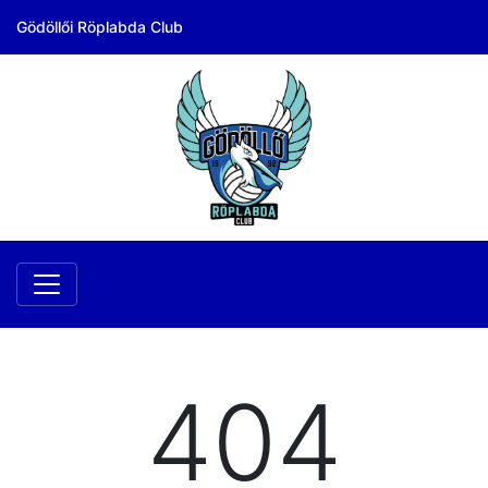
Gödöllői Röplabda Club
404