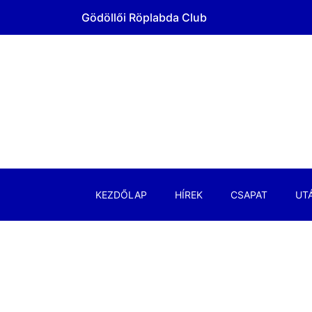
Gödöllői Röplabda Club
KEZDŐLAP
HÍREK
CSAPAT
UT