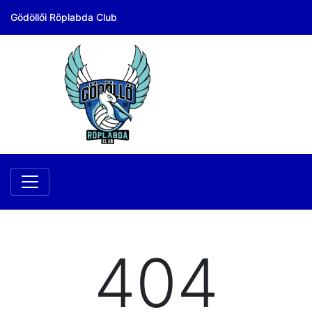
Gödöllői Röplabda Club
404