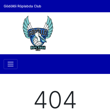
Gödöllői Röplabda Club
404