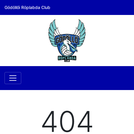
Gödöllői Röplabda Club
404