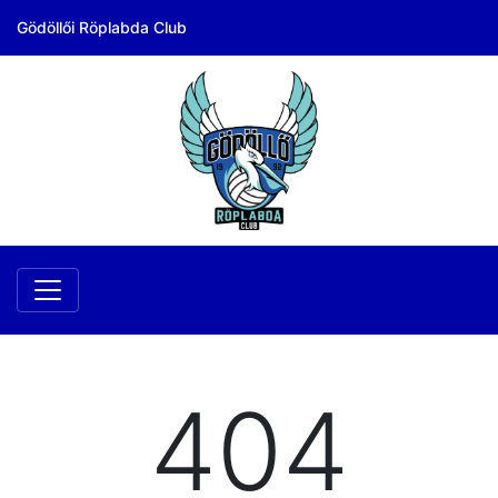
Gödöllői Röplabda Club
404