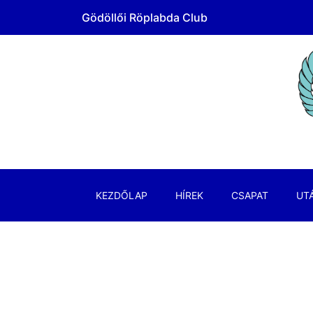
Gödöllői Röplabda Club
KEZDŐLAP
HÍREK
CSAPAT
UT