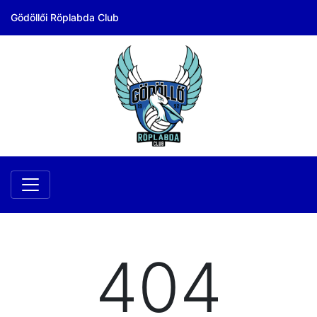
Gödöllői Röplabda Club
404