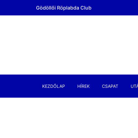
Gödöllői Röplabda Club
KEZDŐLAP
HÍREK
CSAPAT
UT