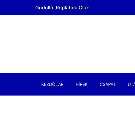
Gödöllői Röplabda Club
KEZDŐLAP
HÍREK
CSAPAT
UT