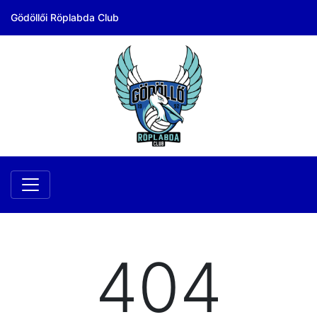
Gödöllői Röplabda Club
404