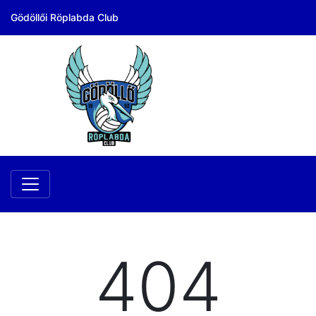
Gödöllői Röplabda Club
404