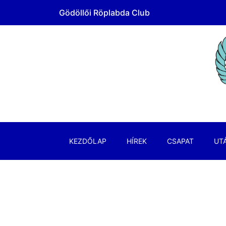
Gödöllői Röplabda Club
KEZDŐLAP
HÍREK
CSAPAT
UT