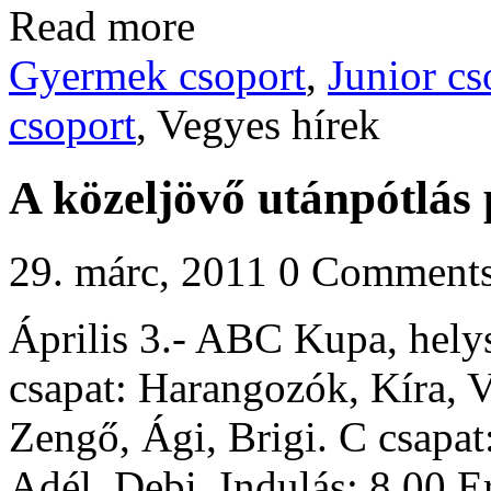
Read more
Gyermek csoport
,
Junior cs
csoport
, Vegyes hírek
A közeljövő utánpótlás
29. márc, 2011
0 Comment
Április 3.- ABC Kupa, helys
csapat: Harangozók, Kíra, Ve
Zengő, Ági, Brigi. C csapat
Adél, Debi. Indulás: 8.00 