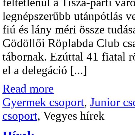
feltétlenül a Tisza-parti vá
legnépszerűbb utánpótlás ve
fiú és lány méri össze tudás
Gödöllői Röplabda Club csap
tábornak. Ezúttal 41 fiatal 
el a delegáció [...]
Read more
Gyermek csoport
,
Junior cs
csoport
, Vegyes hírek