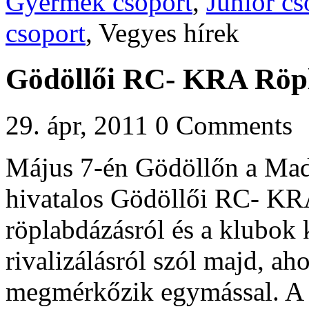
Gyermek csoport
,
Junior cs
csoport
, Vegyes hírek
Gödöllői RC- KRA Röp
29. ápr, 2011
0 Comments
Május 7-én Gödöllőn a Mad
hivatalos Gödöllői RC- KR
röplabdázásról és a klubok 
rivalizálásról szól majd, ah
megmérkőzik egymással. A 