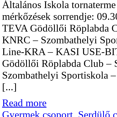
Általános Iskola tornaterme
mérkőzések sorrendje: 09
TEVA Gödöllői Röplabda 
KNRC – Szombathelyi Spor
Line-KRA – KASI USE-BI
Gödöllői Röplabda Club – S
Szombathelyi Sportiskola
[...]
Read more
Gyermek csoport
,
Serdülő 