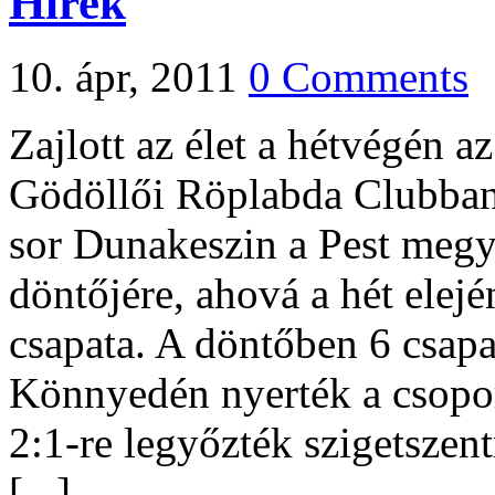
Hírek
10. ápr, 2011
0 Comments
Zajlott az élet a hétvégén a
Gödöllői Röplabda Clubban
sor Dunakeszin a Pest megy
döntőjére, ahová a hét elejé
csapata. A döntőben 6 csap
Könnyedén nyerték a csopor
2:1-re legyőzték szigetszen
[...]