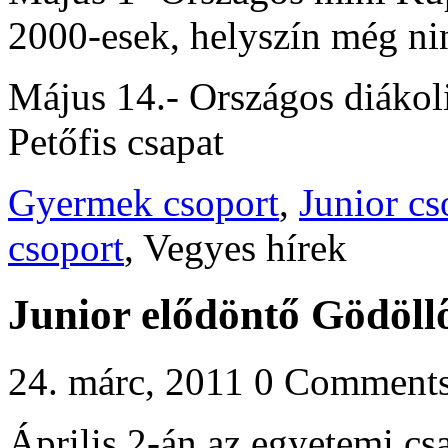
2000-esek, helyszín még ni
Május 14.- Országos diákoli
Petőfis csapat
Gyermek csoport
,
Junior cs
csoport
, Vegyes hírek
Junior elődöntő Gödöll
24. márc, 2011
0 Comment
Április 2-án az egyetemi c