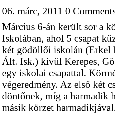
06. márc, 2011
0 Comment
Március 6-án került sor a kö
Iskolában, ahol 5 csapat kü
két gödöllői iskolán (Erkel 
Ált. Isk.) kívül Kerepes, G
egy iskolai csapattal. Körm
végeredmény. Az első két cs
döntőnek, míg a harmadik he
másik körzet harmadikjával