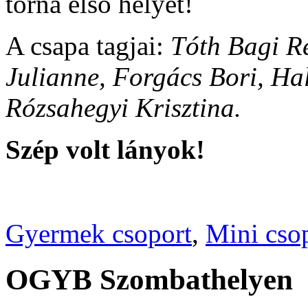
torna első helyét!
A csapa tagjai:
Tóth Bagi R
Julianne, Forgács Bori, Hal
Rózsahegyi Krisztina.
Szép volt lányok!
Gyermek csoport
,
Mini cso
OGYB Szombathelyen