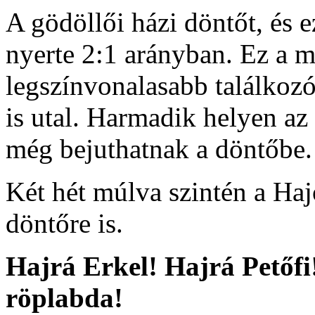
A gödöllői házi döntőt, és ez
nyerte 2:1 arányban. Ez a m
legszínvonalasabb találkoz
is utal. Harmadik helyen az 
még bejuthatnak a döntőbe.
Két hét múlva szintén a Haj
döntőre is.
Hajrá Erkel! Hajrá Petőfi
röplabda!