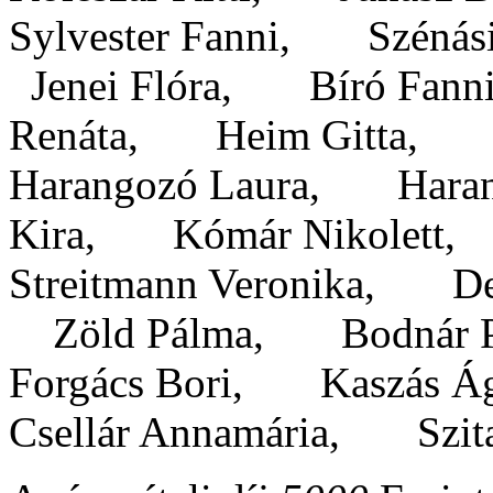
Sylvester Fanni, Szénás
Jenei Flóra, Bíró Fan
Renáta, Heim Gitta, 
Harangozó Laura, Hara
Kira, Kómár Nikolett
Streitmann Veronika, De
Zöld Pálma, Bodnár P
Forgács Bori, Kaszás
Csellár Annamária, Szita