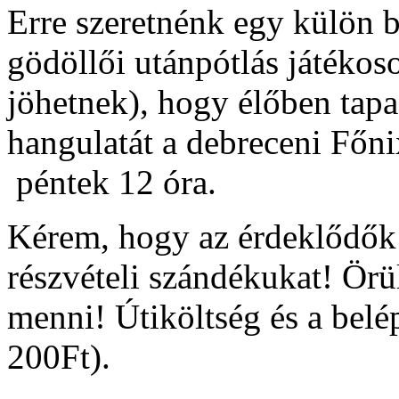
Erre szeretnénk egy külön b
gödöllői utánpótlás játékos
jöhetnek), hogy élőben tap
hangulatát a debreceni Főni
péntek 12 óra.
Kérem, hogy az érdeklődők
részvételi szándékukat! Örü
menni! Útiköltség és a belép
200Ft).