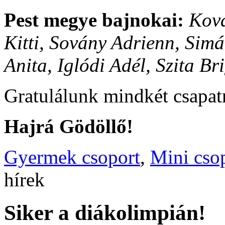
Pest megye bajnokai:
Ková
Kitti, Sovány Adrienn, Sim
Anita, Iglódi Adél, Szita Bri
Gratulálunk mindkét csapat
Hajrá Gödöllő!
Gyermek csoport
,
Mini cso
hírek
Siker a diákolimpián!