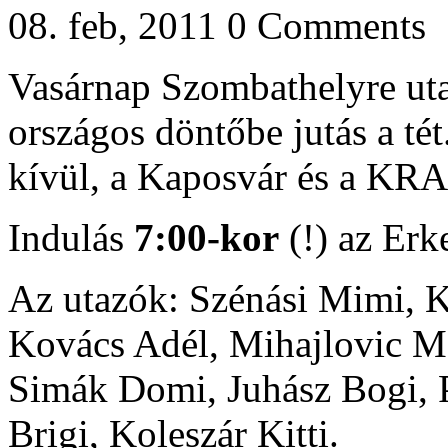
08. feb, 2011
0 Comments
Vasárnap Szombathelyre utaz
országos döntőbe jutás a té
kívül, a Kaposvár és a KRA 
Indulás
7:00-kor
(!) az Erk
Az utazók: Szénási Mimi, K
Kovács Adél, Mihajlovic Ma
Simák Domi, Juhász Bogi, 
Brigi, Koleszár Kitti.