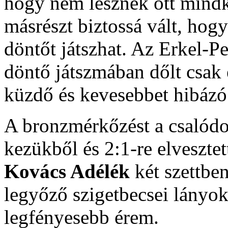
hogy nem lesznek ott mindk
másrészt biztossá vált, hog
döntőt játszhat. Az Erkel-Pet
döntő játszmában dőlt csak 
küzdő és kevesebbet hibázó 
A bronzmérkőzést a csalódo
kezükből és 2:1-re elveszte
Kovács Adélék
két szettbe
legyőző szigetbecsei lányok
legfényesebb érem.