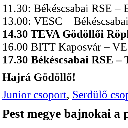
11.30: Békéscsabai RSE –
13.00: VESC – Békéscsaba
14.30 TEVA Gödöllői Röp
16.00 BITT Kaposvár – V
17.30 Békéscsabai RSE –
Hajrá Gödöllő!
Junior csoport
,
Serdülő cso
Pest megye bajnokai a p