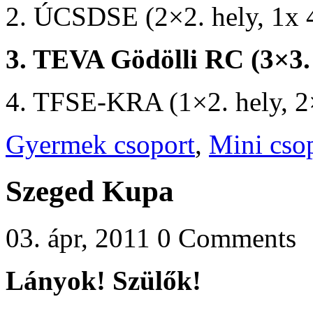
2. ÚCSDSE (2×2. hely, 1x 4
3. TEVA Gödölli RC (3×3.
4. TFSE-KRA (1×2. hely, 2
Gyermek csoport
,
Mini cso
Szeged Kupa
03. ápr, 2011
0 Comments
Lányok! Szülők!