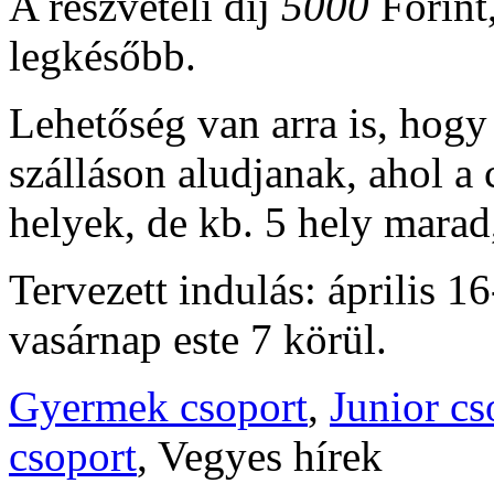
A részvételi díj
5000
Forint,
legkésőbb.
Lehetőség van arra is, hogy 
szálláson aludjanak, ahol a 
helyek, de kb. 5 hely marad
Tervezett indulás: április 1
vasárnap este 7 körül.
Gyermek csoport
,
Junior cs
csoport
, Vegyes hírek