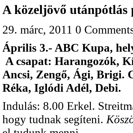
A közeljövő utánpótlás
29. márc, 2011
0 Comment
Április 3.- ABC Kupa, hely
A csapat: Harangozók, Kír
Ancsi, Zengő, Ági, Brigi. 
Réka, Iglódi Adél, Debi.
Indulás: 8.00 Erkel. Streit
hogy tudnak segíteni.
Köszö
el tudunk menni.