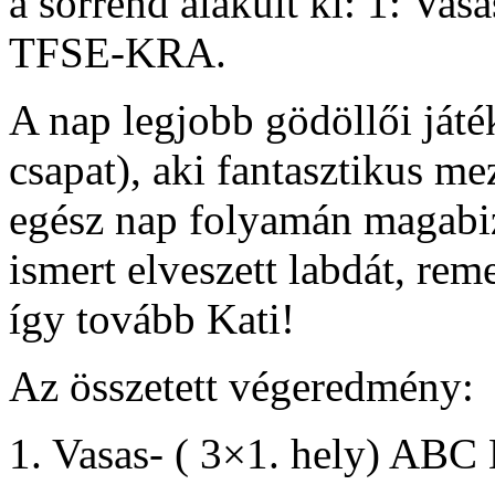
a sorrend alakult ki: 1: Va
TFSE-KRA.
A nap legjobb gödöllői ját
csapat), aki fantasztikus m
egész nap folyamán magabizt
ismert elveszett labdát, rem
így tovább Kati!
Az összetett végeredmény:
1. Vasas- ( 3×1. hely) ABC