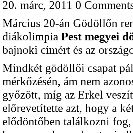
20. márc, 2011
0 Comment
Március 20-án Gödöllőn ren
diákolimpia
Pest megyei dö
bajnoki címért és az országo
Mindkét gödöllői csapat pál
mérkőzésén, ám nem azonos 
győzött, míg az Erkel veszít
előrevetítette azt, hogy a k
elődöntőben találkozni fog, 