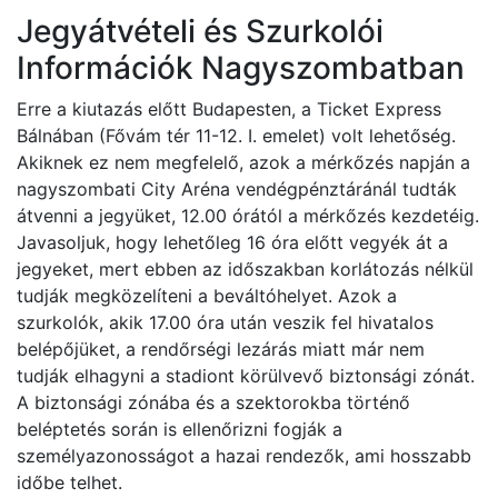
Jegyátvételi és Szurkolói
Információk Nagyszombatban
Erre a kiutazás előtt Budapesten, a Ticket Express
Bálnában (Fővám tér 11-12. I. emelet) volt lehetőség.
Akiknek ez nem megfelelő, azok a mérkőzés napján a
nagyszombati City Aréna vendégpénztáránál tudták
átvenni a jegyüket, 12.00 órától a mérkőzés kezdetéig.
Javasoljuk, hogy lehetőleg 16 óra előtt vegyék át a
jegyeket, mert ebben az időszakban korlátozás nélkül
tudják megközelíteni a beváltóhelyet. Azok a
szurkolók, akik 17.00 óra után veszik fel hivatalos
belépőjüket, a rendőrségi lezárás miatt már nem
tudják elhagyni a stadiont körülvevő biztonsági zónát.
A biztonsági zónába és a szektorokba történő
beléptetés során is ellenőrizni fogják a
személyazonosságot a hazai rendezők, ami hosszabb
időbe telhet.