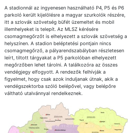
A stadionnál az ingyenesen használható P4, P5 és P6
parkoló került kijelölésre a magyar szurkolók részére,
itt a szlovák szövetség büfét üzemeltet és mobil
illemhelyeket is telepít. Az MLSZ kérésére
csomagmegőrzőt is elhelyezett a szlovák szövetség a
helyszínen. A stadion beléptetési pontjain nincs
csomagmegőrző, a pályarendszabályban részletesen
leírt, tiltott tárgyakat a P5 parkolóban elhelyezett
megőrzőben lehet tárolni. A találkozóra az összes
vendégjegy elfogyott. A rendezők felhívják a
figyelmet, hogy csak azok induljanak útnak, akik a
vendégszektorba szóló belépővel, vagy belépőre
váltható utalvánnyal rendelkeznek.