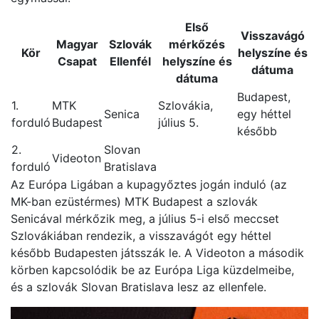
Első
Visszavágó
Magyar
Szlovák
mérkőzés
Kör
helyszíne és
Csapat
Ellenfél
helyszíne és
dátuma
dátuma
Budapest,
1.
MTK
Szlovákia,
Senica
egy héttel
forduló
Budapest
július 5.
később
2.
Slovan
Videoton
forduló
Bratislava
Az Európa Ligában a kupagyőztes jogán induló (az
MK-ban ezüstérmes) MTK Budapest a szlovák
Senicával mérkőzik meg, a július 5-i első meccset
Szlovákiában rendezik, a visszavágót egy héttel
később Budapesten játsszák le. A Videoton a második
körben kapcsolódik be az Európa Liga küzdelmeibe,
és a szlovák Slovan Bratislava lesz az ellenfele.