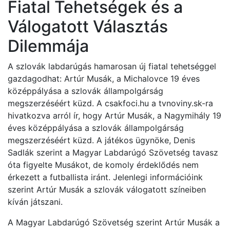
Fiatal Tehetségek és a
Válogatott Választás
Dilemmája
A szlovák labdarúgás hamarosan új fiatal tehetséggel
gazdagodhat: Artúr Musák, a Michalovce 19 éves
középpályása a szlovák állampolgárság
megszerzéséért küzd. A csakfoci.hu a tvnoviny.sk-ra
hivatkozva arról ír, hogy Artúr Musák, a Nagymihály 19
éves középpályása a szlovák állampolgárság
megszerzéséért küzd. A játékos ügynöke, Denis
Sadlák szerint a Magyar Labdarúgó Szövetség tavasz
óta figyelte Musákot, de komoly érdeklődés nem
érkezett a futballista iránt. Jelenlegi információink
szerint Artúr Musák a szlovák válogatott színeiben
kíván játszani.
A Magyar Labdarúgó Szövetség szerint Artúr Musák a