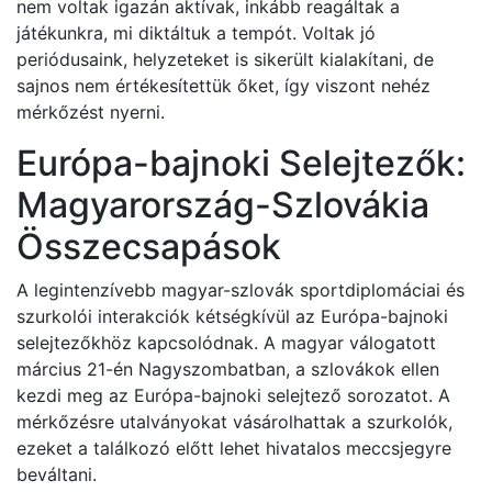
nem voltak igazán aktívak, inkább reagáltak a
játékunkra, mi diktáltuk a tempót. Voltak jó
periódusaink, helyzeteket is sikerült kialakítani, de
sajnos nem értékesítettük őket, így viszont nehéz
mérkőzést nyerni.
Európa-bajnoki Selejtezők:
Magyarország-Szlovákia
Összecsapások
A legintenzívebb magyar-szlovák sportdiplomáciai és
szurkolói interakciók kétségkívül az Európa-bajnoki
selejtezőkhöz kapcsolódnak. A magyar válogatott
március 21-én Nagyszombatban, a szlovákok ellen
kezdi meg az Európa-bajnoki selejtező sorozatot. A
mérkőzésre utalványokat vásárolhattak a szurkolók,
ezeket a találkozó előtt lehet hivatalos meccsjegyre
beváltani.