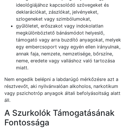
ideológiájához kapcsolódó szövegeket és
deklarációkat, zászlókat, jelvényeket,
szlogeneket vagy szimbólumokat,
gyűlöletet, erőszakot vagy indokolatlan
megkülönböztető bánásmódot helyeslő,
támogató vagy arra buzdító anyagokat, melyek
egy embercsoport vagy egyén ellen irányulnak,
annak faja, nemzete, nemzetisége, bőrszíne,
neme, eredete vagy valláshoz való tartozása
miatt.
Nem engedik belépni a labdarúgó mérkőzésre azt a
résztvevőt, aki nyilvánvalóan alkoholos, narkotikum
vagy pszichotróp anyagok általi befolyásoltság alatt
áll.
A Szurkolók Támogatásának
Fontossága