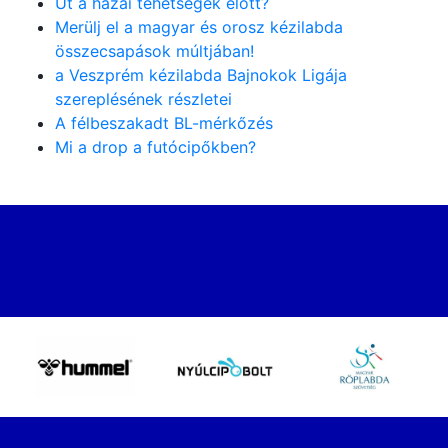
Út a hazai tehetségek előtt?
Merülj el a magyar és orosz kézilabda
összecsapások múltjában!
a Veszprém kézilabda Bajnokok Ligája
szereplésének részletei
A félbeszakadt BL-mérkőzés
Mi a drop a futócipőkben?