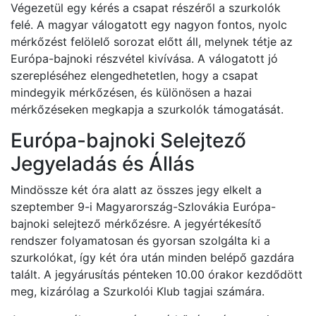
Végezetül egy kérés a csapat részéről a szurkolók
felé. A magyar válogatott egy nagyon fontos, nyolc
mérkőzést felölelő sorozat előtt áll, melynek tétje az
Európa-bajnoki részvétel kivívása. A válogatott jó
szerepléséhez elengedhetetlen, hogy a csapat
mindegyik mérkőzésen, és különösen a hazai
mérkőzéseken megkapja a szurkolók támogatását.
Európa-bajnoki Selejtező
Jegyeladás és Állás
Mindössze két óra alatt az összes jegy elkelt a
szeptember 9-i Magyarország-Szlovákia Európa-
bajnoki selejtező mérkőzésre. A jegyértékesítő
rendszer folyamatosan és gyorsan szolgálta ki a
szurkolókat, így két óra után minden belépő gazdára
talált. A jegyárusítás pénteken 10.00 órakor kezdődött
meg, kizárólag a Szurkolói Klub tagjai számára.