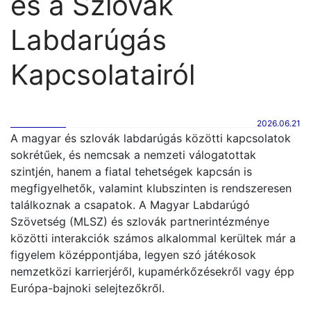
és a Szlovák
Labdarúgás
Kapcsolatairól
2026.06.21
A magyar és szlovák labdarúgás közötti kapcsolatok
sokrétűek, és nemcsak a nemzeti válogatottak
szintjén, hanem a fiatal tehetségek kapcsán is
megfigyelhetők, valamint klubszinten is rendszeresen
találkoznak a csapatok. A Magyar Labdarúgó
Szövetség (MLSZ) és szlovák partnerintézménye
közötti interakciók számos alkalommal kerültek már a
figyelem középpontjába, legyen szó játékosok
nemzetközi karrierjéről, kupamérkőzésekről vagy épp
Európa-bajnoki selejtezőkről.