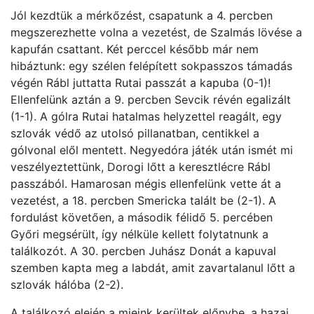
Jól kezdtük a mérkőzést, csapatunk a 4. percben
megszerezhette volna a vezetést, de Szalmás lövése a
kapufán csattant. Két perccel később már nem
hibáztunk: egy szélen felépített sokpasszos támadás
végén Rábl juttatta Rutai passzát a kapuba (0-1)!
Ellenfelünk aztán a 9. percben Sevcik révén egalizált
(1-1). A gólra Rutai hatalmas helyzettel reagált, egy
szlovák védő az utolsó pillanatban, centikkel a
gólvonal elől mentett. Negyedóra játék után ismét mi
veszélyeztettünk, Dorogi lőtt a keresztlécre Rábl
passzából. Hamarosan mégis ellenfelünk vette át a
vezetést, a 18. percben Smericka talált be (2-1). A
fordulást követően, a második félidő 5. percében
Győri megsérült, így nélküle kellett folytatnunk a
találkozót. A 30. percben Juhász Donát a kapuval
szemben kapta meg a labdát, amit zavartalanul lőtt a
szlovák hálóba (2-2).
A találkozó elején a mieink kerültek előnybe, a hazai