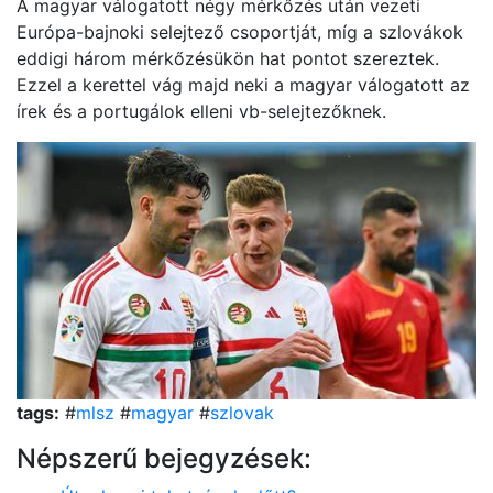
A magyar válogatott négy mérkőzés után vezeti
Európa-bajnoki selejtező csoportját, míg a szlovákok
eddigi három mérkőzésükön hat pontot szereztek.
Ezzel a kerettel vág majd neki a magyar válogatott az
írek és a portugálok elleni vb-selejtezőknek.
tags:
#
mlsz
#
magyar
#
szlovak
Népszerű bejegyzések: