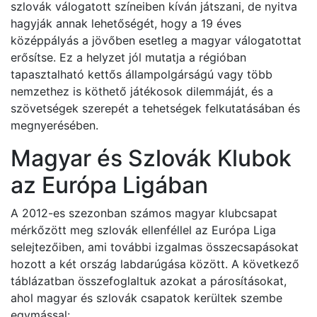
szlovák válogatott színeiben kíván játszani, de nyitva
hagyják annak lehetőségét, hogy a 19 éves
középpályás a jövőben esetleg a magyar válogatottat
erősítse. Ez a helyzet jól mutatja a régióban
tapasztalható kettős állampolgárságú vagy több
nemzethez is köthető játékosok dilemmáját, és a
szövetségek szerepét a tehetségek felkutatásában és
megnyerésében.
Magyar és Szlovák Klubok
az Európa Ligában
A 2012-es szezonban számos magyar klubcsapat
mérkőzött meg szlovák ellenféllel az Európa Liga
selejtezőiben, ami további izgalmas összecsapásokat
hozott a két ország labdarúgása között. A következő
táblázatban összefoglaltuk azokat a párosításokat,
ahol magyar és szlovák csapatok kerültek szembe
egymással: