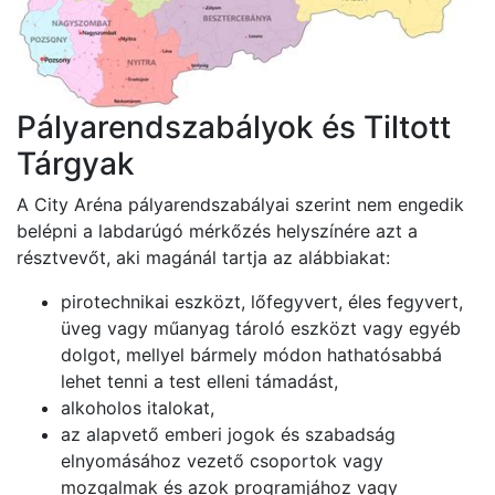
Pályarendszabályok és Tiltott
Tárgyak
A City Aréna pályarendszabályai szerint nem engedik
belépni a labdarúgó mérkőzés helyszínére azt a
résztvevőt, aki magánál tartja az alábbiakat:
pirotechnikai eszközt, lőfegyvert, éles fegyvert,
üveg vagy műanyag tároló eszközt vagy egyéb
dolgot, mellyel bármely módon hathatósabbá
lehet tenni a test elleni támadást,
alkoholos italokat,
az alapvető emberi jogok és szabadság
elnyomásához vezető csoportok vagy
mozgalmak és azok programjához vagy