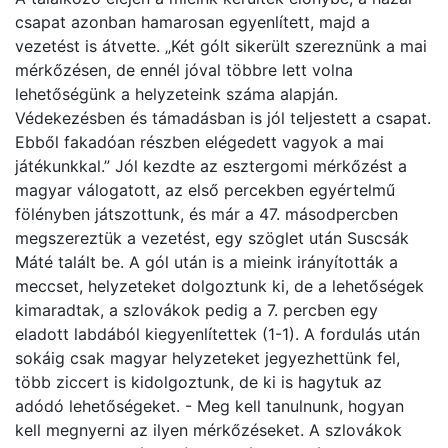
csapat azonban hamarosan egyenlített, majd a
vezetést is átvette. „Két gólt sikerült szereznünk a mai
mérkőzésen, de ennél jóval többre lett volna
lehetőségünk a helyzeteink száma alapján.
Védekezésben és támadásban is jól teljestett a csapat.
Ebből fakadóan részben elégedett vagyok a mai
játékunkkal.” Jól kezdte az esztergomi mérkőzést a
magyar válogatott, az első percekben egyértelmű
fölényben játszottunk, és már a 47. másodpercben
megszereztük a vezetést, egy szöglet után Suscsák
Máté talált be. A gól után is a mieink irányították a
meccset, helyzeteket dolgoztunk ki, de a lehetőségek
kimaradtak, a szlovákok pedig a 7. percben egy
eladott labdából kiegyenlítettek (1-1). A fordulás után
sokáig csak magyar helyzeteket jegyezhettünk fel,
több ziccert is kidolgoztunk, de ki is hagytuk az
adódó lehetőségeket. - Meg kell tanulnunk, hogyan
kell megnyerni az ilyen mérkőzéseket. A szlovákok