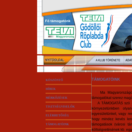
TÁMOGATÓINK
KÖSZÖNTŐ
HÍREK
Ma Magyarországon a 
támogatókat szerez magá
MÉRKŐZÉSEK
A TÁMOGATÁS szó alatt 
TISZTSÉGVISELŐK
környezetünkben olyan
egyesületünket, vagy ren
ELÉRHETŐSÉG
hogy mindez kevés lenn
támogatások (városi tá
TÁMOGATÓINK
költségvetésének kb. eg