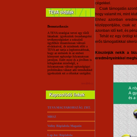
cégekkel.
Csak támogatás azonban
hogy valamit mi, mint kl
Ehhez azonban eredmén
középpontjába, csak az
Bemutatkozás
azonban idő kell, és pénz
A TEVA stratégiai tervei egy tőről
Tehát ez egy ördögi kör.
fakadnak: igyekszünk összehangolni
tevékenységünket a sokszínű
erős támogatókkal sikerül
ügyfélkör dinamikusan változó
elvárásaival, de mindenek előtt a
TEVA azt tartja a legfontosabbnak,
Köszönjük nekik a biz
hogy az emberek és az emberi
környezet egészsége folyamatosan
eredményeinkkel meghál
javuljon. Ezért most és a jövőben is
kifogástalan minőségű, a
folyamatosan változó egészségügyi
problémákra választ adó termékekkel
igyekszünk ezt a célunkat szolgálni.
tovább:::
TEVA MAGYARORSZÁG ZRT.
MRSZ
Volley Röplabda Magazin
Lap.hu: Röplabda