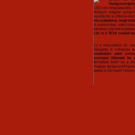
Gyógyszergyár 
1912-es megalakulása ó
dolgozó magyar gyógysz
vezette be a diftéria ell
résztulajdona, majd többs
A szérumokat, vakcinákat
kanadai cég leányvállal
Ltd. is a TEVA család ta
Ez a nemzetközi át- meg
hányada is indokolja
a
családnév alatt szer
szerepet töltenek be 
termékek terén és a kór
magyar gyógyszerforgalo
pedig a harmadik helyen 