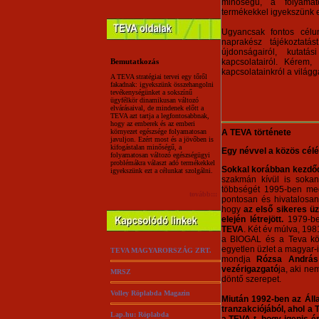
minőségű, a folyamat
termékekkel igyekszünk ez
Ugyancsak fontos célu
naprakész tájékoztatá
újdonságairól, kutatás
Bemutatkozás
kapcsolatairól. Kérem
kapcsolatainkról a világga
A TEVA stratégiai tervei egy tőről
fakadnak: igyekszünk összehangolni
tevékenységünket a sokszínű
ügyfélkör dinamikusan változó
elvárásaival, de mindenek előtt a
TEVA azt tartja a legfontosabbnak,
hogy az emberek és az emberi
környezet egészsége folyamatosan
A TEVA története
javuljon. Ezért most és a jövőben is
kifogástalan minőségű, a
Egy névvel a közös célé
folyamatosan változó egészségügyi
problémákra választ adó termékekkel
Sokkal korábban kezdőd
igyekszünk ezt a célunkat szolgálni.
szakmán kívül is soka
többségét 1995-ben meg
tovább:::
pontosan és hivatalosa
hogy
az első sikeres ü
elején létrejött.
1979-ben
TEVA
. Két év múlva, 19
a BIOGAL és a Teva köz
egyetlen üzlet a magyar-i
TEVA MAGYARORSZÁG ZRT.
mondja
Rózsa András
vezérigazgató
ja, aki ne
MRSZ
döntő szerepet.
Volley Röplabda Magazin
Miután 1992-ben az Áll
tranzakciójából, ahol 
Lap.hu: Röplabda