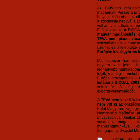
Az 1995-ben veszteség
magáénak. Persze a priva
helyen, elsősorban az elb
a szocialista nagyvállala
volt annyi eladható termé
Ettől eltekintve
a BIOGAL
magyar magánosítás iga
TEVA nem piacot vásár
százalékban tulajdonosa
üzemét és áttelepítette
Európán kívüli gyártás k
Ma kettőezer háromsz
egyben azt is jelenti, 
legnagyobb munkaadója, 
folyik, s a cég termékei
Európa országaiban – t
listáján a BIOGAL 2003
véletlenül. A cég m
exporttevékenységből.
A TEVA nem kezeli üzlet
nem vitt ki az országb
Kelet-Magyarország egyik
Nemzetközi fejlődése, p
privatizációval. Amikor
vásárolta, maga sem
marketingmunkával, kör
Szingapúrig, Svájctól Me
Ennek az üzl