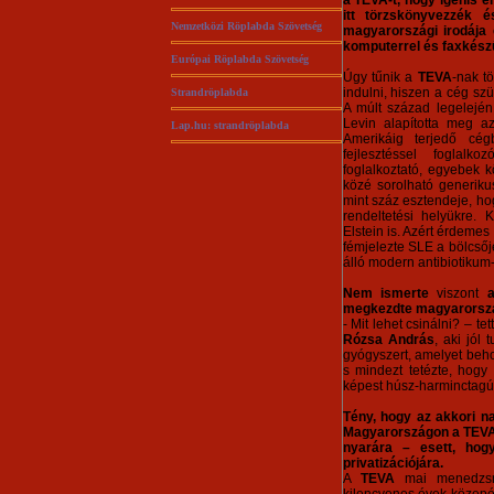
a TEVA-t, hogy igenis 
itt törzskönyvezzék 
Nemzetközi Röplabda Szövetség
magyarországi irodája 
komputerrel és faxkészü
Európai Röplabda Szövetség
Úgy tűnik a
TEVA
-nak t
indulni, hiszen a cég sz
Strandröplabda
A múlt század legelejé
Levin alapította meg a
Lap.hu: strandröplabda
Amerikáig terjedő cégb
fejlesztéssel foglal
foglalkoztató, egyebek 
közé sorolható generiku
mint száz esztendeje, ho
rendeltetési helyükre. 
Elstein is. Azért érdeme
fémjelezte SLE a bölcsőj
álló modern antibiotikum
Nem ismerte
viszont
megkezdte magyarorszá
- Mit lehet csinálni? – t
Rózsa András
, aki jól
gyógyszert, amelyet beho
s mindezt tetézte, hogy
képest húsz-harminctagú 
Tény, hogy az akkori n
Magyarországon a TEVA c
nyarára – esett, hog
privatizációjára.
A
TEVA
mai menedzsme