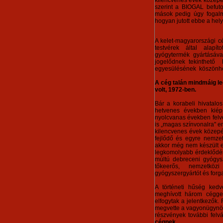
kilencvenes évek közepé
szerint a BIOGAL befutot
mások pedig úgy fogal
hogyan jutott ebbe a he
A kelet-magyarországi cé
testvérek által alapí
gyógytermék gyártásáva
jogelődnek tekinthető
egyesülésének köszönhe
A cég talán mindmáig le
volt, 1972-ben.
Bár a korabeli hivatal
hetvenes években kiépí
nyolcvanas években felve
is „magas színvonalra" e
kilencvenes évek közep
fejlődő és egyre nemze
akkor még nem készült e
legkomolyabb érdeklődést
múltú debreceni gyógysz
tőkeerős, nemzetközi
gyógyszergyártót és forga
A történeti hűség kedv
meghívott három céggel
elfogytak a jelentkezők.
megvette a vagyonügynök
részvények további felv
cégnek.