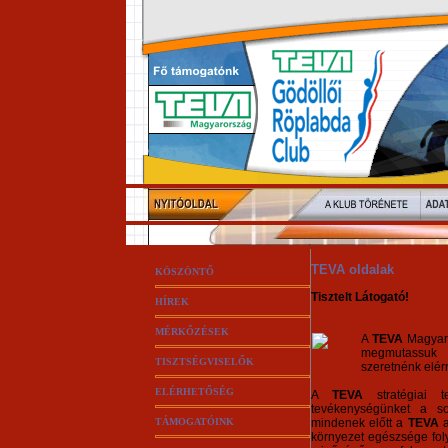
TEVA oldalak
KÖSZÖNTŐ
Tisztelt Látogató!
HÍREK
MÉRKŐZÉSEK
A
TEVA
Magyaro
megmutassuk 
TISZTSÉGVISELŐK
szeretnénk elérn
ELÉRHETŐSÉG
A
TEVA
stratégiai t
tevékenységünket a so
TÁMOGATÓINK
mindenek előtt a
TEVA
a
környezet egészsége foly