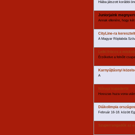
Hiába játszott korábbi ö
Juniorjaink megnyert
Annak ellenére, hogy két
CityLine-ra keresztel
A Magyar Röplabda Szövet
Lelki fröccs a miskol
Érzékelve a felnőtt csapa
Karnyújtásnyi közels
A
Nőnapi kupaderbi
Hosszas huza vona után 
Diákolimpia országos
Február 16-18. között E
Szuperrangadók az e