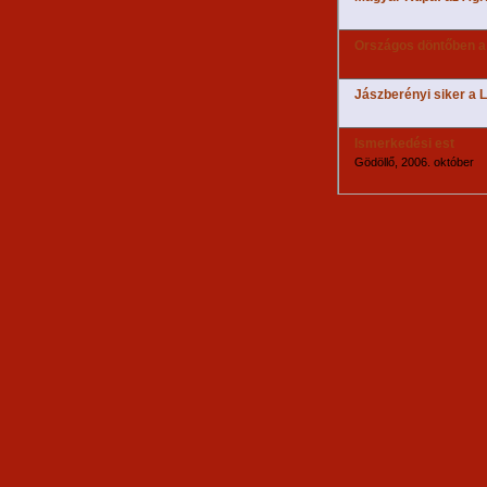
Országos döntőben a
Jászberényi siker a
Ismerkedési est
Gödöllő, 2006. október