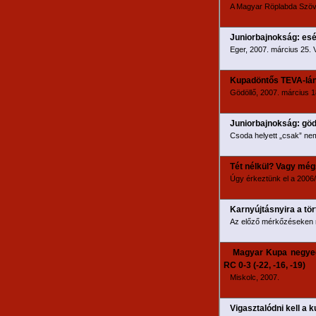
A Magyar Röplabda Szövet
Juniorbajnokság: esé
Eger, 2007. március 25. 
Kupadöntős TEVA-lá
Gödöllő, 2007. március 18.
Juniorbajnokság: gödö
Csoda helyett „csak” ne
Tét nélkül? Vagy még
Úgy érkeztünk el a 2006/
Karnyújtásnyira a tör
Az előző mérkőzéseken mu
Magyar Kupa negyedd
RC 0-3 (-22, -16, -19)
Miskolc, 2007.
Vigasztalódni kell a 