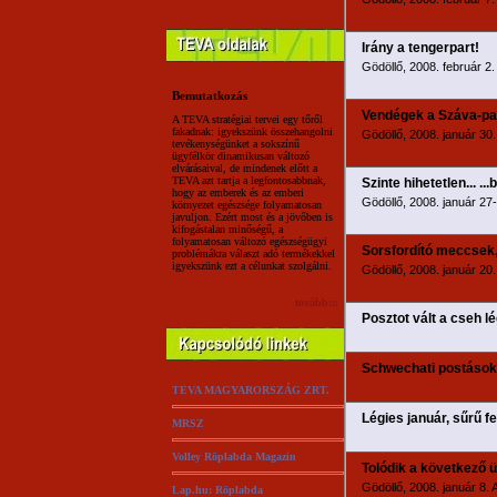
Irány a tengerpart!
Gödöllő, 2008. február 2
Bemutatkozás
Vendégek a Száva-par
A TEVA stratégiai tervei egy tőről
fakadnak: igyekszünk összehangolni
Gödöllő, 2008. január 30. 
tevékenységünket a sokszínű
ügyfélkör dinamikusan változó
elvárásaival, de mindenek előtt a
TEVA azt tartja a legfontosabbnak,
Szinte hihetetlen... ..
hogy az emberek és az emberi
Gödöllő, 2008. január 27-2
környezet egészsége folyamatosan
javuljon. Ezért most és a jövőben is
kifogástalan minőségű, a
folyamatosan változó egészségügyi
Sorsfordító meccsek,
problémákra választ adó termékekkel
igyekszünk ezt a célunkat szolgálni.
Gödöllő, 2008. január 20
tovább:::
Posztot vált a cseh l
Schwechati postások
TEVA MAGYARORSZÁG ZRT.
Légies január, sűrű f
MRSZ
Volley Röplabda Magazin
Tolódik a következő ü
Gödöllő, 2008. január 8. 
Lap.hu: Röplabda