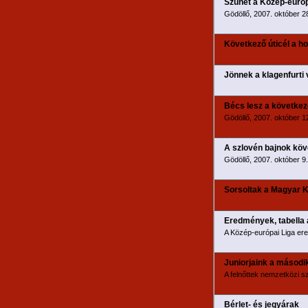
Szünet a Közép-európ
Gödöllő, 2007. október 2
Következő úticél a ho
Jönnek a klagenfurt
Bécs lesz a következ
Gödöllő, 2007. október 1
A szlovén bajnok köv
Gödöllő, 2007. október 9
Sorsoltak a Magyar 
Eredmények, tabella
A Közép-európai Liga ere
Juniorjaink a másodi
A felnőttek nemzetközi s
Bérlet- és jegyárak