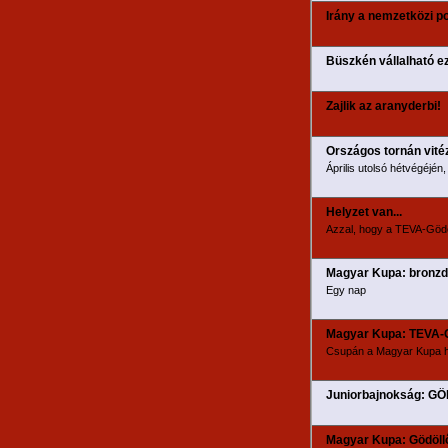
Irány a nemzetközi p
Büszkén vállalható e
Zajlik az aranyderbi!
Országos tornán vité
Április utolsó hétvégéjé
Helyzet van...
Azzal, hogy a TEVA-Gödöl
Magyar Kupa: bronzdé
Egy nap
Magyar Kupa: TEVA-
Csupán a Magyar Kupa har
Juniorbajnokság: 
Magyar Kupa: Gödöllő