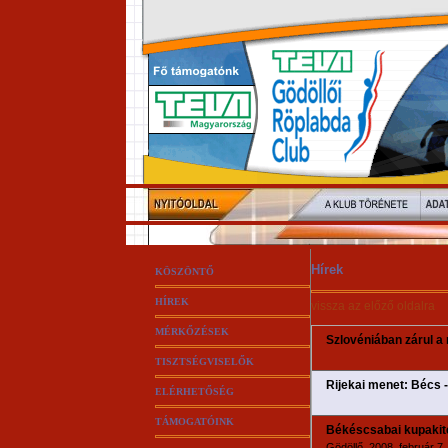
Hírek
KÖSZÖNTŐ
HÍREK
vissza az előző oldalra
MÉRKŐZÉSEK
Szlovéniában zárul a
TISZTSÉGVISELŐK
Rijekai menet: Bécs -
ELÉRHETŐSÉG
TÁMOGATÓINK
Békéscsabai kupakit
Gödöllő, 2008. február 7.