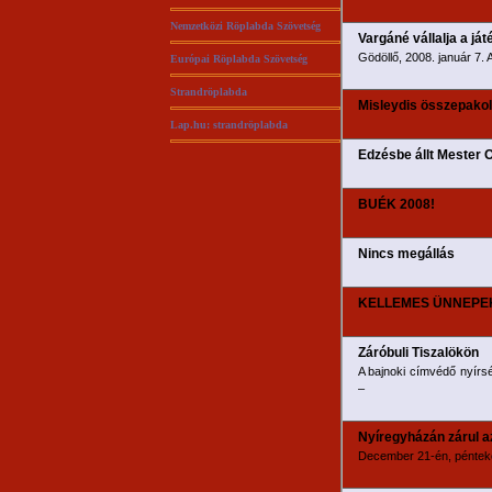
Nemzetközi Röplabda Szövetség
Vargáné vállalja a ját
Gödöllő, 2008. január 7.
Európai Röplabda Szövetség
Strandröplabda
Misleydis összepakol
Lap.hu: strandröplabda
Edzésbe állt Mester 
BUÉK 2008!
Nincs megállás
KELLEMES ÜNNEPE
Záróbuli Tiszalökön
A bajnoki címvédő nyírs
–
Nyíregyházán zárul az
December 21-én, pénteke