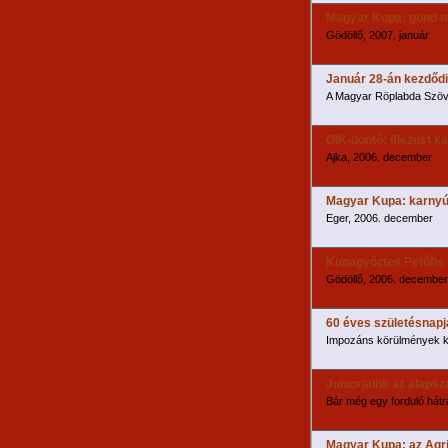
Magyar Kupa: gond nél
Gödöllő, 2007. január
Január 28-án kezdődi
A Magyar Röplabda Szö
OIK-döntő: ifiezüst k
Ajka, 2006. december
Magyar Kupa: karnyúj
Eger, 2006. december
Kupagyőztes Petőfis 
Gödöllő, 2006. december
60 éves születésnapj
Impozáns körülmények kö
Juniorjaink az alaps
Bár még egy forduló hátr
Magyar Kupa: az Agri