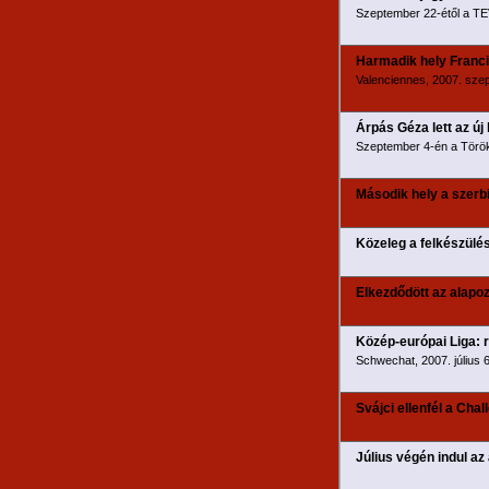
Szeptember 22-étől a TE
Harmadik hely Franc
Valenciennes, 2007. sze
Árpás Géza lett az új
Szeptember 4-én a Török
Második hely a szerbi
Közeleg a felkészülés
Elkezdődött az alapo
Közép-európai Liga: r
Schwechat, 2007. július 
Svájci ellenfél a Cha
Július végén indul az