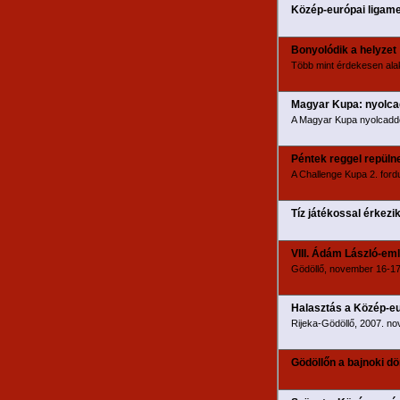
Közép-európai ligamec
Bonyolódik a helyzet
Több mint érdekesen alak
Magyar Kupa: nyolcad
A Magyar Kupa nyolcadd
Péntek reggel repüln
A Challenge Kupa 2. fordu
Tíz játékossal érkezi
VIII. Ádám László-em
Gödöllő, november 16-17.
Halasztás a Közép-eu
Rijeka-Gödöllő, 2007. no
Gödöllőn a bajnoki dö