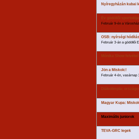
Nyíregyházán kubai lé
Év gödöllői sportoló
Február 9-én a Városhá
OSB: nyírségi hódítá
Február 3-án a gödöllői 
Mónika Show felvétel
Jön a Miskolc!
Február 4-én, vasárnap 
Diákolimpia: országo
Magyar Kupa: Miskolc
Maximális juniorok
TEVA-GRC legek