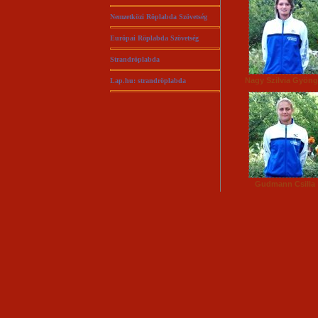
Nemzetközi Röplabda Szövetség
Európai Röplabda Szövetség
Strandröplabda
Nagy Szilvia Gyöng
Lap.hu: strandröplabda
Gudmann Csilla