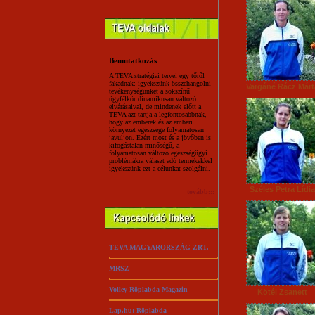
Bemutatkozás
A TEVA stratégiai tervei egy tőről
fakadnak: igyekszünk összehangolni
Vargáné Rácz Márt
tevékenységünket a sokszínű
ügyfélkör dinamikusan változó
elvárásaival, de mindenek előtt a
TEVA azt tartja a legfontosabbnak,
hogy az emberek és az emberi
környezet egészsége folyamatosan
javuljon. Ezért most és a jövőben is
kifogástalan minőségű, a
folyamatosan változó egészségügyi
problémákra választ adó termékekkel
igyekszünk ezt a célunkat szolgálni.
Széles Petra Lídia
tovább:::
TEVA MAGYARORSZÁG ZRT.
MRSZ
Volley Röplabda Magazin
Kötél Zsanett
Lap.hu: Röplabda