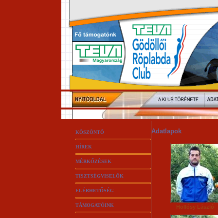
Adatlapok
KÖSZÖNTŐ
HÍREK
MÉRKŐZÉSEK
TISZTSÉGVISELŐK
ELÉRHETŐSÉG
TÁMOGATÓINK
Hollósy László