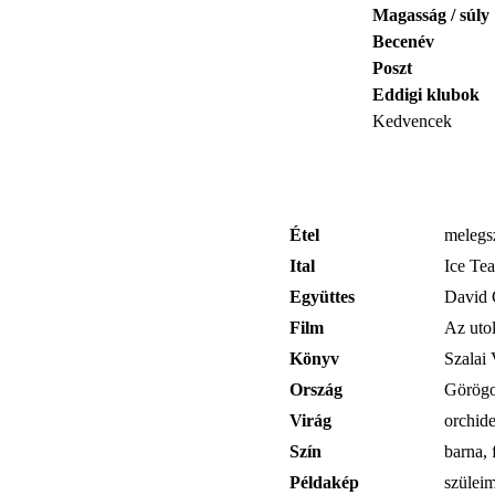
Magasság / súly
Becenév
Poszt
Eddigi klubok
Kedvencek
Étel
melegsz
Ital
Ice Tea
Együttes
David 
Film
Az utol
Könyv
Szalai
Ország
Görögo
Virág
orchid
Szín
barna, 
Példakép
szülei