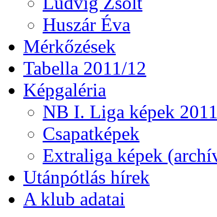
Ludvig Zsolt
Huszár Éva
Mérkőzések
Tabella 2011/12
Képgaléria
NB I. Liga képek 201
Csapatképek
Extraliga képek (archí
Utánpótlás hírek
A klub adatai