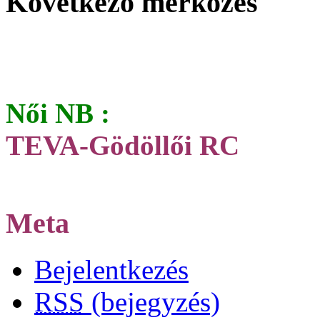
Következő mérkőzés
Női NB :
TEVA-Gödöllői RC
Meta
Bejelentkezés
RSS
(bejegyzés)