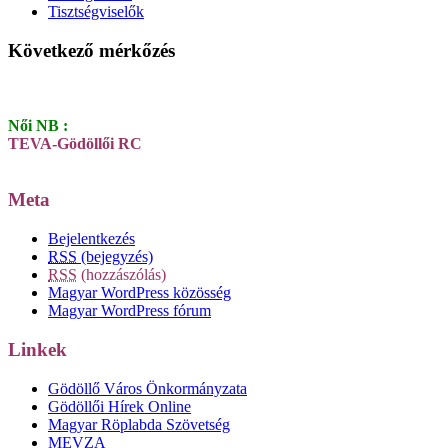
Tisztségviselők
Következő mérkőzés
Női NB :
TEVA-Gödöllői RC
Meta
Bejelentkezés
RSS
(bejegyzés)
RSS
(hozzászólás)
Magyar WordPress közösség
Magyar WordPress fórum
Linkek
Gödöllő Város Önkormányzata
Gödöllői Hírek Online
Magyar Röplabda Szövetség
MEVZA