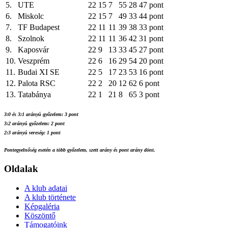
5.
UTE
22
15
7
55
28
47 pont
6.
Miskolc
22
15
7
49
33
44 pont
7.
TF Budapest
22
11
11
39
38
33 pont
8.
Szolnok
22
11
11
36
42
31 pont
9.
Kaposvár
22
9
13
33
45
27 pont
10.
Veszprém
22
6
16
29
54
20 pont
11.
Budai XI SE
22
5
17
23
53
16 pont
12.
Palota RSC
22
2
20
12
62
6 pont
13.
Tatabánya
22
1
21
8
65
3 pont
3:0 és 3:1 arányú győzelem: 3 pont
3:2 arányú győzelem: 2 pont
2:3 arányú vereség: 1 pont
Pontegyelnőség esetén a több győzelem, szett arány és pont arány dönt.
Oldalak
A klub adatai
A klub története
Képgaléria
Köszöntő
Támogatóink