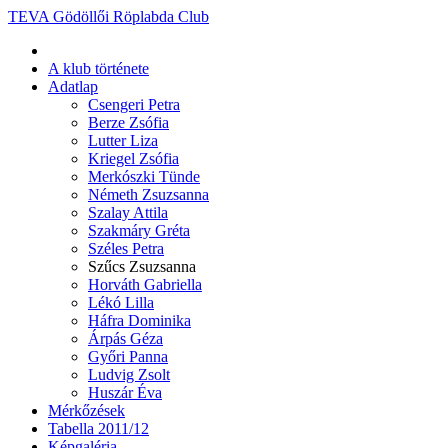
TEVA Gödöllői Röplabda Club
A klub története
Adatlap
Csengeri Petra
Berze Zsófia
Lutter Liza
Kriegel Zsófia
Merkószki Tünde
Németh Zsuzsanna
Szalay Attila
Szakmáry Gréta
Széles Petra
Szűcs Zsuzsanna
Horváth Gabriella
Lékó Lilla
Háfra Dominika
Árpás Géza
Győri Panna
Ludvig Zsolt
Huszár Éva
Mérkőzések
Tabella 2011/12
Képgaléria