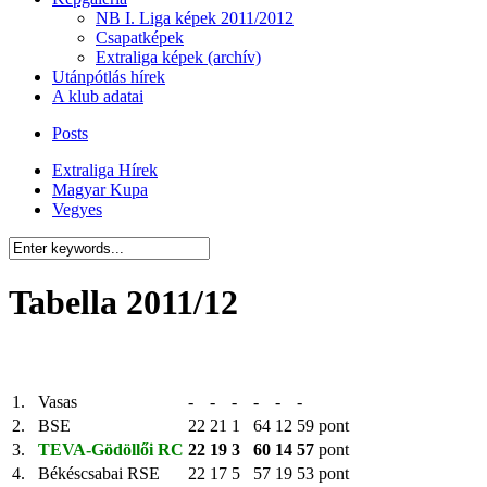
NB I. Liga képek 2011/2012
Csapatképek
Extraliga képek (archív)
Utánpótlás hírek
A klub adatai
Posts
Extraliga Hírek
Magyar Kupa
Vegyes
Tabella 2011/12
1.
Vasas
-
-
-
-
-
-
2.
BSE
22
21
1
64
12
59 pont
3.
TEVA-Gödöllői RC
22
19
3
60
14
57
pont
4.
Békéscsabai RSE
22
17
5
57
19
53 pont