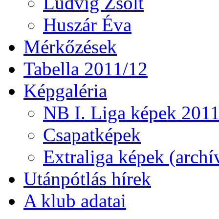
Ludvig Zsolt
Huszár Éva
Mérkőzések
Tabella 2011/12
Képgaléria
NB I. Liga képek 201
Csapatképek
Extraliga képek (archí
Utánpótlás hírek
A klub adatai