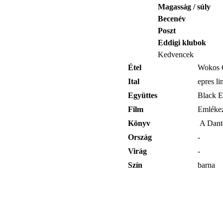
Magasság / súly
Becenév
Poszt
Eddigi klubok
Kedvencek
Étel
Wokos C
Ital
epres l
Együttes
Black E
Film
Emlékezz
Könyv
A Dant
Ország
-
Virág
-
Szín
barna