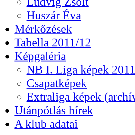
Ludvig Zsolt
Huszár Éva
Mérkőzések
Tabella 2011/12
Képgaléria
NB I. Liga képek 201
Csapatképek
Extraliga képek (archí
Utánpótlás hírek
A klub adatai