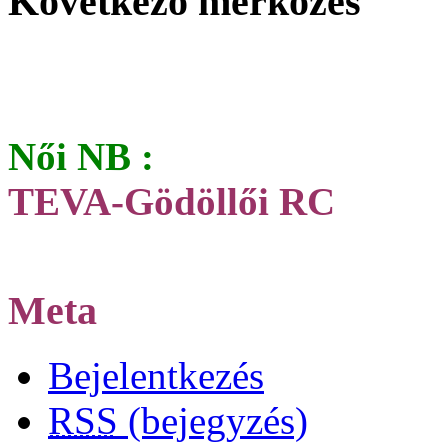
Következő mérkőzés
Női NB :
TEVA-Gödöllői RC
Meta
Bejelentkezés
RSS
(bejegyzés)