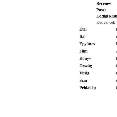
Becenév
Poszt
Eddigi klu
Kedvencek
Étel
Ital
Együttes
Film
Könyv
Ország
Virág
Szín
Példakép