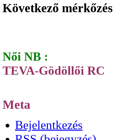
Következő mérkőzés
Női NB :
TEVA-Gödöllői RC
Meta
Bejelentkezés
RSS
(bejegyzés)