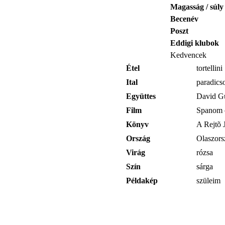
Magasság / súly
Becenév
Poszt
Eddigi klubok
Kedvencek
Étel
tortellini
Ital
paradics
Együttes
David Gu
Film
Spanom 
Könyv
A Rejtõ 
Ország
Olaszors
Virág
rózsa
Szín
sárga
Példakép
szüleim