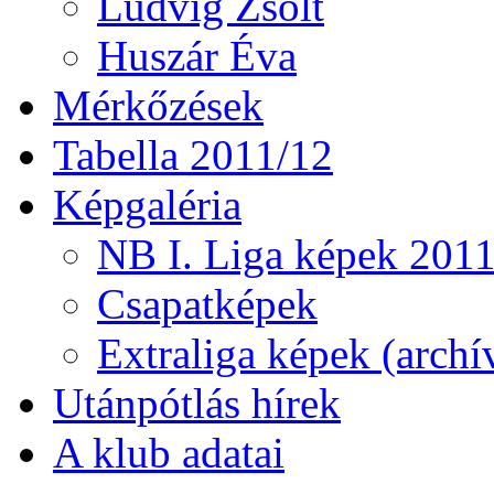
Ludvig Zsolt
Huszár Éva
Mérkőzések
Tabella 2011/12
Képgaléria
NB I. Liga képek 201
Csapatképek
Extraliga képek (archí
Utánpótlás hírek
A klub adatai