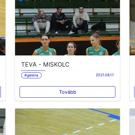
TEVA - MISKOLC
2021.08.17
#galéria
Tovább