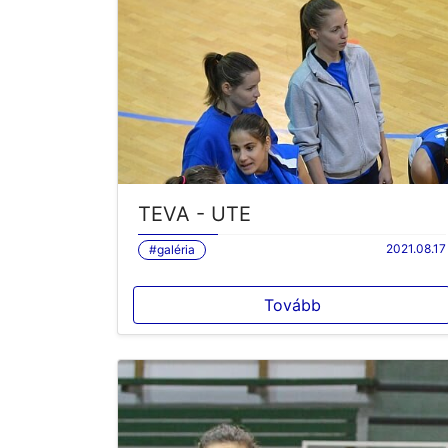
TEVA - UTE
2021.08.17
#galéria
Tovább