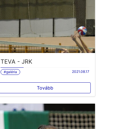
TEVA - JRK
2021.08.17
#galéria
Tovább