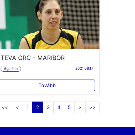
TEVA GRC - MARIBOR
2021.08.17
#galéria
Tovább
<<
<
1
2
3
4
5
>
>>