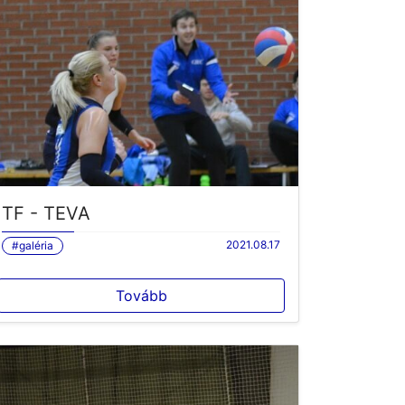
TF - TEVA
2021.08.17
#galéria
Tovább