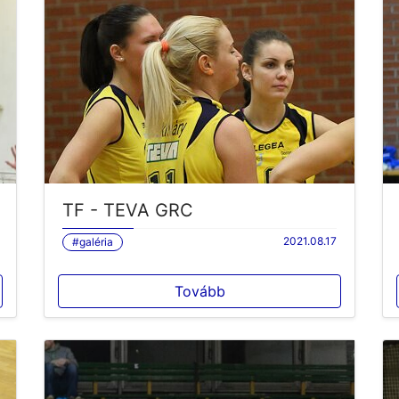
TF - TEVA GRC
2021.08.17
#galéria
Tovább