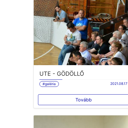
UTE - GÖDÖLLŐ
2021.08.17
#galéria
Tovább