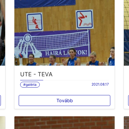
UTE - TEVA
2021.08.17
#galéria
Tovább